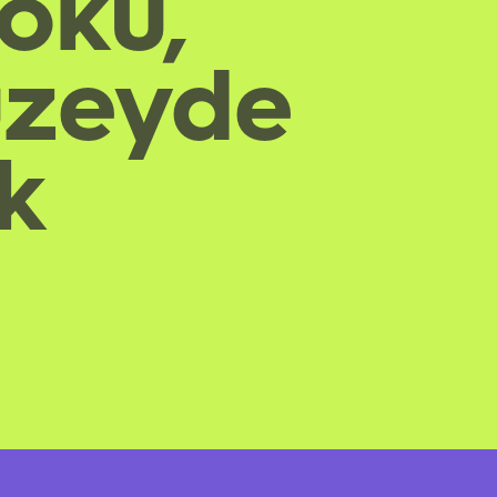
oku,
üzeyde
ik