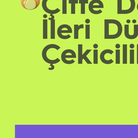
Çifte D
İleri D
Çekicil