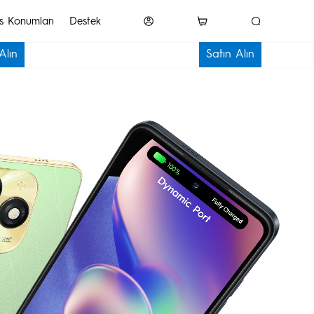
is Konumları
Destek
Alın
Satın Alın
Akıllı Aksesuar
SPARK