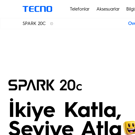
Telefonlar
Aksesuarlar
Bilg
SPARK 20C
Ov
SPARK 20 Pro +
Akıllı Giyilebilir
PHANTOM
SPARK 20 Pro
SPARK 20C
SPARK 20
İkiye Katla,
Seviye Atla