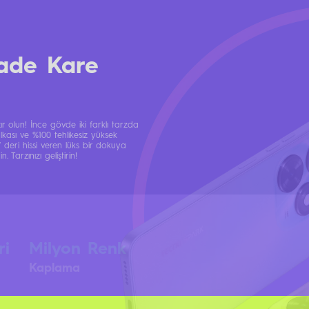
ade Kare
 olun! İnce gövde iki farklı tarzda
ası ve %100 tehlikesiz yüksek
ıf deri hissi veren lüks bir dokuya
Tarzınızı geliştirin!
ri
Milyon Renk
Kaplama