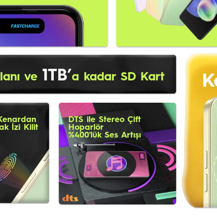
1TB’
K
lanı ve
a kadar SD Kart
Kenardan
DTS ile Stereo Çift
k İzi Kilit
Hoparlör
a
%400'lük Ses Artışı