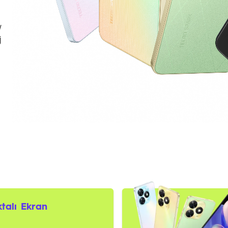
W
j
talı Ekran