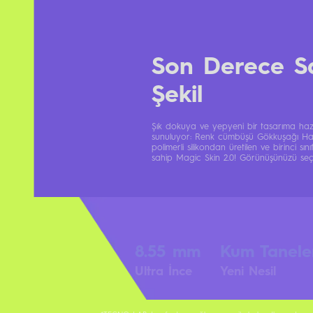
Son Derece S
Şekil
Şık dokuya ve yepyeni bir tasarıma hazır
sunuluyor: Renk cümbüşü Gökkuşağı Halk
polimerli silikondan üretilen ve birinci sın
sahip Magic Skin 2.0! Görünüşünüzü seçin. 
8.55 mm
Kum Tanele
Ultra İnce
Yeni Nesil