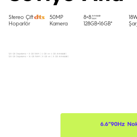
Stereo Çift
50MP
8+8
18
Artırılabilir
RAM
Hoparlör
Kamera
128GB+16GB*
Şar
128 GB Depolama + 8 GB RAM ( 4 GB ve 4 GB Artırılabilir)
128 GB Depolama + 16 GB RAM ( 8 GB ve ( 8 GB Artırılabilir)
6.6”90Hz Nok