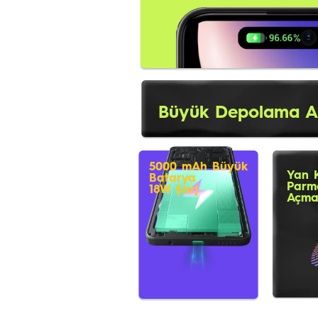
Büyük Depolama A
5000 mAh Büyük
Yan 
Batarya
Parma
18W Şarj
Açm