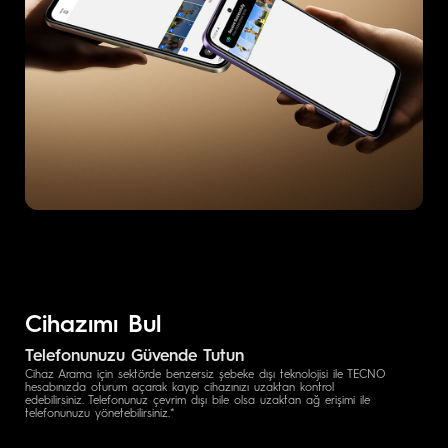
Cihazımı Bul
Telefonunuzu Güvende Tutun
Cihaz Arama için sektörde benzersiz şebeke dışı teknolojisi ile TECNO
hesabınızda oturum açarak kayıp cihazınızı uzaktan kontrol
edebilirsiniz. Telefonunuz çevrim dışı bile olsa uzaktan ağ erişimi ile
telefonunuzu yönetebilirsiniz.*