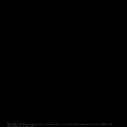
*Sorumluluk Reddi: Ortam parlaklığı koşulları karşıladığında Çekme işlevi simgesi kamera arayüzünde görüntülenir. FlashSnap'i
etkinleştirmek için simgeye dokunun.