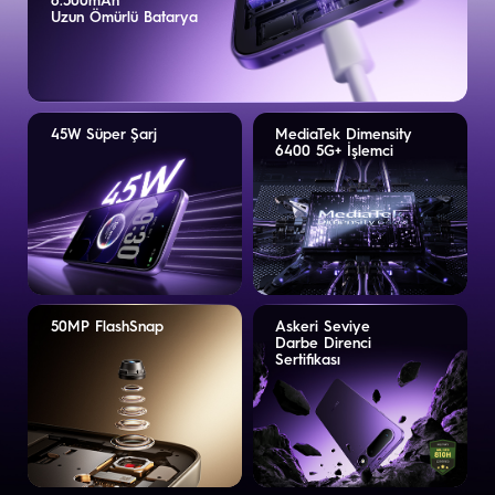
6.500mAh
Uzun Ömürlü Batarya
45W Süper Şarj
MediaTek Dimensity
6400 5G+ İşlemci
50MP FlashSnap
Askeri Seviye
Darbe Direnci
Sertifikası