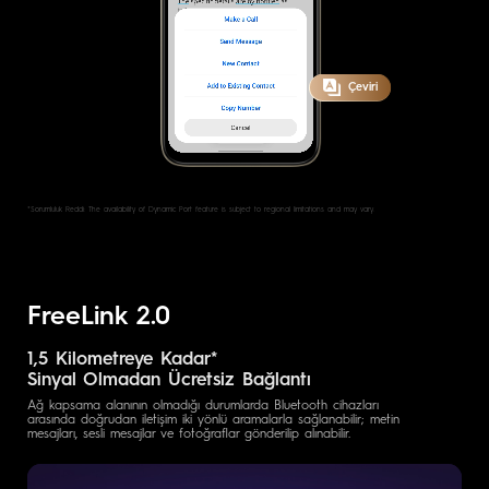
Çeviri
*Sorumluluk Reddi: The availability of Dynamic Port feature is subject to regional limitations and may vary.
FreeLink 2.0
1,5 Kilometreye Kadar*
Sinyal Olmadan Ücretsiz Bağlantı
Ağ kapsama alanının olmadığı durumlarda Bluetooth cihazları
arasında doğrudan iletişim iki yönlü aramalarla sağlanabilir; metin
mesajları, sesli mesajlar ve fotoğraflar gönderilip alınabilir.