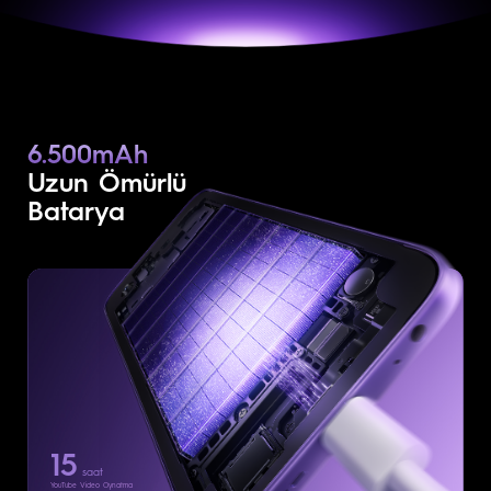
6.500mAh
Uzun Ömürlü
Batarya
15
saat
YouTube Video Oynatma