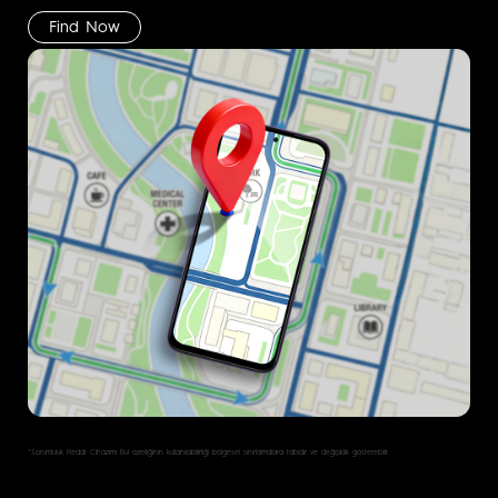
Find Now
*Sorumluluk Reddi: Cihazımı Bul özelliğinin kullanılabilirliği bölgesel sınırlamalara tabidir ve değişiklik gösterebilir.