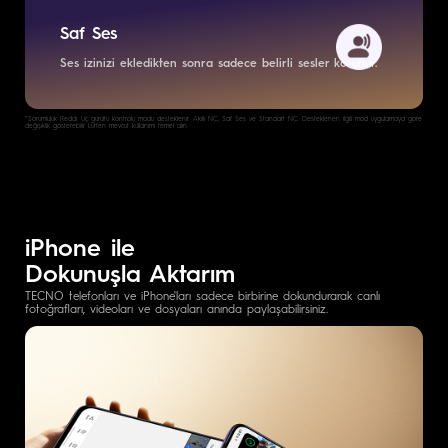
Saf Ses
Ses izinizi ekledikten sonra sadece belirli sesler korunur.
*Sorumluluk Reddi: Üç gürültü kontrolü modu desteklenir: Akıllı NC, Saf Ses ve Standart NC. Desteklenen ilgili mod uygulamaya göre
değişiklik gösterebilir. Lütfen mevcut kullanımı temel alın.
iPhone ile
Dokunuşla Aktarım
TECNO telefonları ve iPhone'ları sadece birbirine dokundurarak canlı
fotoğrafları, videoları ve dosyaları anında paylaşabilirsiniz.