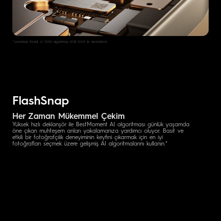
*Sorumluluk Reddi: AI RAW algoritması 8GB RAM ile desteklenir.
FlashSnap
Her Zaman Mükemmel Çekim
Yüksek hızlı deklanşör ile BestMoment AI algoritması günlük yaşamda
öne çıkan muhteşem anları yakalamanıza yardımcı oluyor. Basit ve
etkili bir fotoğrafçılık deneyiminin keyfini çıkarmak için en iyi
fotoğrafları seçmek üzere gelişmiş AI algoritmalarını kullanın.*