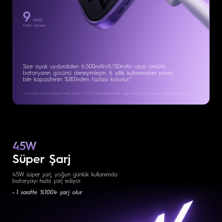
9
saat
PUBG Oynama
Size ayak uydurabilen 6.500mAh/6.150mAh uzun ömürlü
bataryanın gücünü deneyimleyin. 6 yıllık kullanımdan sonra
bile kapasitenin %80'inden fazlası korunur.*
*Sorumluluk Reddi: Batarya ömrü verileri TECNO Laboratuvarından sağlanmıştır.
Gerçek veriler farklılık gösterebilir.
45W
Süper Şarj
45W süper şarj, yoğun günlük kullanımda
bataryayı hızla şarj ediyor.
1 saatte %100'e şarj olur