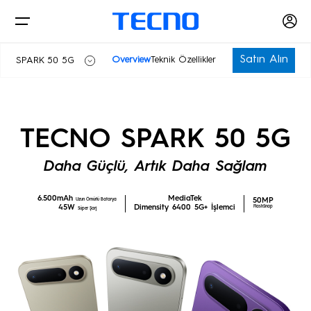
Satın Alın
Overview
Teknik Özellikler
SPARK 50 5G
SPARK 50
Telefonlar
TECNO SPARK 50 5G
SPARK 50 5G
Daha Güçlü, Artık Daha Sağlam
Aksesuarlar
PHANTOM
CAMON
6.500mAh
MediaTek
50MP
Uzun Ömürlü Batarya
45W
Dimensity 6400 5G+ İşlemci
FlashSnap
Süper Şarj
Akıllı Ev
POVA
SPARK
Bilgisayar
Akıllı Giyilebilir
Akıllı