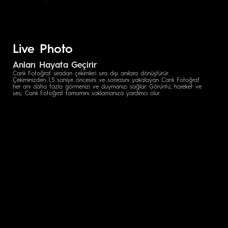
Live Photo
Anları Hayata Geçirir
Canlı Fotoğraf sıradan çekimleri sıra dışı anılara dönüştürür.
Çekiminizden 1,5 saniye öncesini ve sonrasını yakalayan Canlı Fotoğraf
her anı daha fazla görmenizi ve duymanızı sağlar. Görüntü, hareket ve
ses; Canlı Fotoğraf tamamını saklamanıza yardımcı olur.