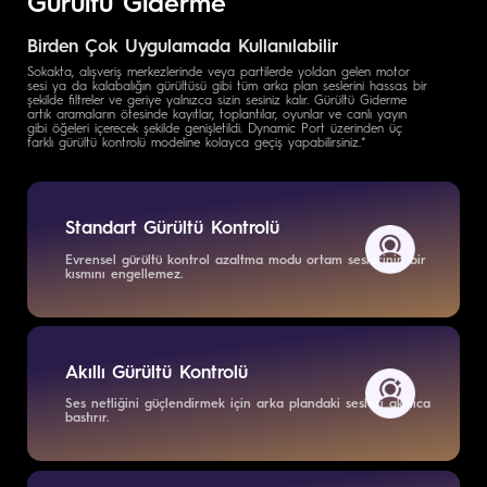
Gürültü Giderme
Birden Çok Uygulamada Kullanılabilir
Sokakta, alışveriş merkezlerinde veya partilerde yoldan gelen motor
sesi ya da kalabalığın gürültüsü gibi tüm arka plan seslerini hassas bir
şekilde filtreler ve geriye yalnızca sizin sesiniz kalır. Gürültü Giderme
artık aramaların ötesinde kayıtlar, toplantılar, oyunlar ve canlı yayın
gibi öğeleri içerecek şekilde genişletildi. Dynamic Port üzerinden üç
farklı gürültü kontrolü modeline kolayca geçiş yapabilirsiniz.*
Standart Gürültü Kontrolü
Evrensel gürültü kontrol azaltma modu ortam seslerinin bir
kısmını engellemez.
Akıllı Gürültü Kontrolü
Ses netliğini güçlendirmek için arka plandaki sesleri akıllıca
bastırır.