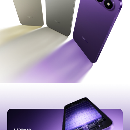
Tabletler
HEPSi
Modelleri Karşılaştırın
Ses
Akıllı Aksesuar
Satış Konumları
HEPSİ
Servis Konumları
Destek