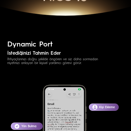
Dynamic Port
İstediğinizi Tahmin Eder
İhtiyaçlarınızı doğru şekilde öngören ve siz daha sormadan
niyetinizi anlayan bir kişisel yardımcı görevi görür.
Kişi Ekleme
Yön Bulma