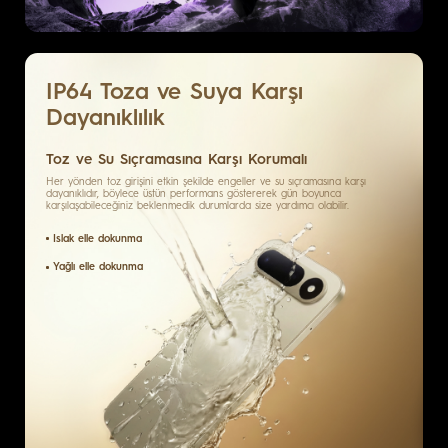
IP64
Toza ve Suya Karşı
Dayanıklılık
Toz ve Su Sıçramasına Karşı Korumalı
Her yönden toz girişini etkin şekilde engeller ve su sıçramasına karşı
dayanıklıdır, böylece üstün performans göstererek gün boyunca
karşılaşabileceğiniz beklenmedik durumlarda size yardımcı olabilir.
Islak elle dokunma
Yağlı elle dokunma