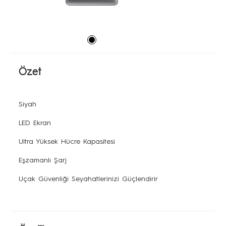
Tabletler
HEPSi
Modelleri Karşılaştırın
Ses
Akıllı Aksesuar
Satış Konumları
Özet
HEPSİ
Servis Konumları
Siyah
LED Ekran
Ultra Yüksek Hücre Kapasitesi
Destek
Eşzamanlı Şarj
Uçak Güvenliği Seyahatlerinizi Güçlendirir