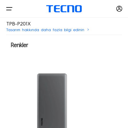
TPB-P201X
Tasarım hakkında daha fazla bilgi edinin
Telefonlar
Renkler
Aksesuarlar
PHANTOM
CAMON
Akıllı Ev
POVA
SPARK
Bilgisayar
Akıllı Giyilebilir
Akıllı