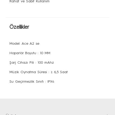
Rahat ve Sabit Kullanım
Tabletler
HEPSi
Modelleri Karşılaştırın
Ses
Akıllı Aksesuar
Satış Konumları
Özellikler
HEPSİ
Model: Ace A2 se
Servis Konumları
Hoparlör Boyutu : 10 MM
Şarj Cihazı Pili : 100 mAhz
Müzik Oynatma Süresi : ≥ 6,5 Saat
Destek
Su Geçirmezlik Sınıfı : IPX4