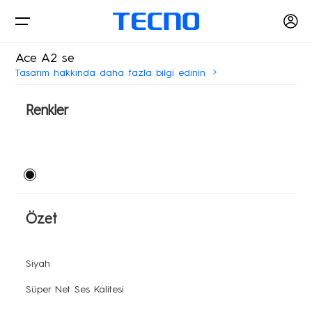
Ace A2 se
Tasarım hakkında daha fazla bilgi edinin
Telefonlar
Renkler
Aksesuarlar
PHANTOM
CAMON
Özet
Akıllı Ev
POVA
SPARK
Bilgisayar
Akıllı Giyilebilir
Siyah
Süper Net Ses Kalitesi
Akıllı